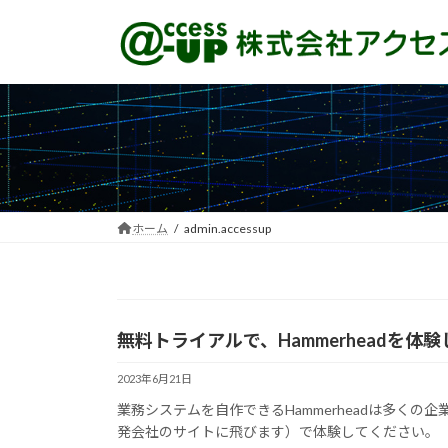
コ
ナ
ン
ビ
テ
ゲ
ン
ー
ツ
シ
へ
ョ
ス
ン
キ
に
ッ
移
プ
動
ホーム
admin.accessup
無料トライアルで、Hammerheadを体
2023年6月21日
業務システムを自作できるHammerheadは多く
発会社のサイトに飛びます）で体験してください。